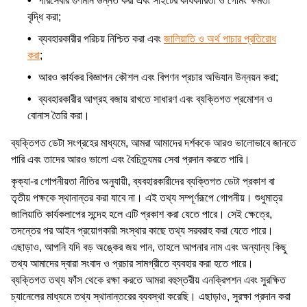
পরিসেবার গুণমান উন্নত করা এবং সাইটের কার্যকারিতা ও গেমিং ক্ষমতা
বৃদ্ধি করা;
ব্যবহারকারীর পরিচয় নিশ্চিত করা এবং
জালিয়াতি ও অর্থ পাচার প্রতিরোধ
করা
;
আরও কার্যকর বিজ্ঞাপন কৌশল এবং বিপণন প্রচার অভিযান উন্নয়ন করা;
ব্যবহারকারীর আগ্রহ বজায় রাখতে সাধারণ এবং ব্যক্তিগত প্রমোশন ও
বোনাস তৈরি করা।
ব্যক্তিগত ডেটা সংগ্রহের মাধ্যমে, আমরা আমাদের দর্শককে আরও ভালোভাবে জানতে
পারি এবং তাদের আরও ভালো এবং বৈচিত্র্যময় সেবা প্রদান করতে পারি।
কৃক্যা-র গোপনীয়তা নীতির অনুযায়ী, ব্যবহারকারীদের ব্যক্তিগত ডেটা প্রকাশ বা
তৃতীয় পক্ষকে স্থানান্তর করা যাবে না। এই তথ্য সম্পূর্ণরূপে গোপনীয়। শুধুমাত্র
জালিয়াতি কার্যকলাপের সন্দেহ হলে এটি প্রকাশ করা যেতে পারে। সেই ক্ষেত্রে,
তদন্তের পর আইন প্রয়োগকারী সংস্থার কাছে তথ্য সরবরাহ করা যেতে পারে।
এছাড়াও, আপনি যদি বড় অঙ্কের জয় পান, তাহলে আপনার নাম এবং অন্যান্য কিছু
তথ্য আমাদের দ্বারা সংবাদ ও প্রচার সামগ্রীতে ব্যবহার করা হতে পারে।
ব্যক্তিগত তথ্য ফাঁস থেকে রক্ষা করতে আমরা বহুস্তরীয় এনক্রিপশন এবং সুরক্ষিত
চ্যানেলের মাধ্যমে তথ্য স্থানান্তরের ব্যবস্থা করেছি। এছাড়াও, সুরক্ষা প্রদান করা