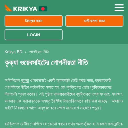
ক্রিকেট
নিবন্ধন করুন
ডাউনলোড করুন
জমা
LOGIN
প্রোমো কোড
বাংলাদেশ
Krikya BD
›
গোপনীয়তা নীতি
প্রত্যাহার
কৃক্যা ওয়েবসাইটের গোপনীয়তা নীতি
আমাদের সম্পর্কে
অফিশিয়াল
কৃক্যা
ওয়েবসাইটে একটি অ্যাকাউন্ট তৈরি করার সময়, ব্যবহারকারী
রাষ্ট্রদূত জেসন রয়
গোপনীয়তা নীতির শর্তাবলীতে সম্মত হন এবং ব্যক্তিগত ডেটা প্রক্রিয়াকরণের
নিয়মগুলি গ্রহণ করেন। এই পৃষ্ঠায় ব্যবহারকারীদের ব্যক্তিগত তথ্য সংগ্রহ, সংরক্ষণ,
ব্যবহার এবং স্থানান্তরের সমস্ত বৈশিষ্ট্য বিস্তারিতভাবে বর্ণনা করা হয়েছে। আমাদের
সাইটে নিবন্ধনের আগে অনুগ্রহ করে এগুলি মনোযোগ সহকারে পড়ুন।
ব্যক্তিগত ডেটার শ্রেণিতে যে কোনো ধরনের তথ্য অন্তর্ভুক্ত যা একজন ক্লায়েন্টকে