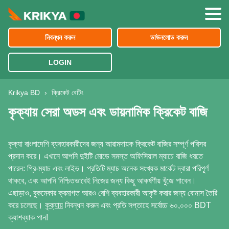
ক্রিকেট
নিবন্ধন করুন
ডাউনলোড করুন
জমা
LOGIN
প্রোমো কোড
বাংলাদেশ
Krikya BD
›
ক্রিকেট বেটিং
প্রত্যাহার
কৃক্যায় সেরা অডস এবং ডায়নামিক ক্রিকেট বাজি
আমাদের সম্পর্কে
কৃক্যা বাংলাদেশি ব্যবহারকারীদের জন্য আরামদায়ক ক্রিকেট বাজির সম্পূর্ণ পরিসর
রাষ্ট্রদূত জেসন রয়
প্রদান করে। এখানে আপনি দুইটি মোডে সমস্ত অফিসিয়াল ম্যাচে বাজি ধরতে
পারেন: প্রি-ম্যাচ এবং লাইভ। প্রতিটি ম্যাচ অনেক সংখ্যক মার্কেট দ্বারা পরিপূর্ণ
থাকবে, এবং আপনি নিশ্চিতভাবেই নিজের জন্য কিছু আকর্ষণীয় খুঁজে পাবেন।
এছাড়াও, বুকমেকার ক্রমাগত আরও বেশি ব্যবহারকারী আকৃষ্ট করার জন্য বোনাস তৈরি
করে চলেছে।
কৃক্যায়
নিবন্ধন করুন এবং প্রতি সপ্তাহে সর্বোচ্চ ৬০,০০০ BDT
ক্যাশব্যাক পান!