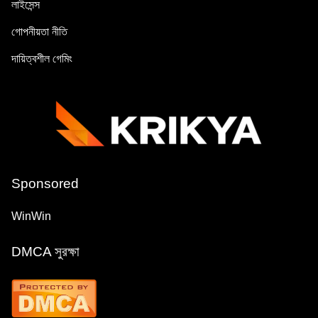
লাইসেন্স
গোপনীয়তা নীতি
দায়িত্বশীল গেমিং
Sponsored
WinWin
DMCA সুরক্ষা