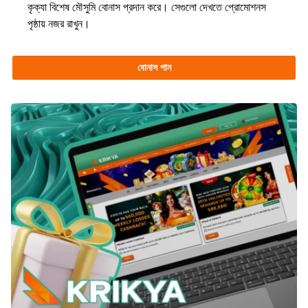
কৃক্যা বিশেষ মৌসুমি বোনাস প্রদান করে। সেগুলো দেখতে প্রোমোশনস
পৃষ্ঠায় নজর রাখুন।
বোনাস পান