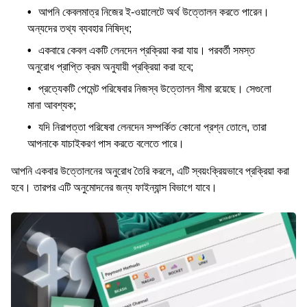
আপনি কেবলমাত্র নিজের ই-ওয়ালেটে অর্থ উত্তোলন করতে পারেন।
অন্যদের তথ্য ব্যবহার নিষিদ্ধ;
একবারে কেবল একটি লেনদেন প্রক্রিয়া করা যায়। পরবর্তী সমস্ত
অনুরোধ প্রাপ্তি ক্রম অনুযায়ী প্রক্রিয়া করা হবে;
প্রত্যেকটি পেমেন্ট পরিষেবার নিজস্ব উত্তোলন সীমা রয়েছে। সেগুলো
মানা আবশ্যক;
যদি নিরাপত্তা পরিষেবা লেনদেন সম্পর্কিত কোনো প্রশ্ন তোলে, তারা
আপনাকে যাচাইকরণ পাস করতে বলেতে পারে।
আপনি একবার উত্তোলনের অনুরোধ তৈরি করলে, এটি স্বয়ংক্রিয়ভাবে প্রক্রিয়া করা
হবে। তারপর এটি অনুমোদনের জন্য ফাইন্যান্স বিভাগে যাবে।