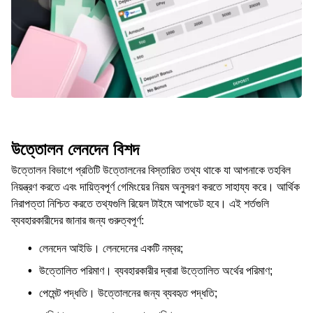
উত্তোলন লেনদেন বিশদ
উত্তোলন বিভাগে প্রতিটি উত্তোলনের বিস্তারিত তথ্য থাকে যা আপনাকে তহবিল
নিয়ন্ত্রণ করতে এবং দায়িত্বপূর্ণ গেমিংয়ের নিয়ম অনুসরণ করতে সাহায্য করে। আর্থিক
নিরাপত্তা নিশ্চিত করতে তথ্যগুলি রিয়েল টাইমে আপডেট হবে। এই শর্তগুলি
ব্যবহারকারীদের জানার জন্য গুরুত্বপূর্ণ:
লেনদেন আইডি। লেনদেনের একটি নম্বর;
উত্তোলিত পরিমাণ। ব্যবহারকারীর দ্বারা উত্তোলিত অর্থের পরিমাণ;
পেমেন্ট পদ্ধতি। উত্তোলনের জন্য ব্যবহৃত পদ্ধতি;