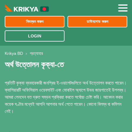
ক্রিকেট
নিবন্ধন করুন
ডাউনলোড করুন
জমা
LOGIN
প্রোমো কোড
বাংলাদেশ
Krikya BD
›
প্রত্যাহার
প্রত্যাহার
অর্থ উত্তোলন কৃক্যা-তে
আমাদের সম্পর্কে
প্রতিটি কৃক্যা ব্যবহারকারী জনপ্রিয় ই-ওয়ালেটগুলিতে অর্থ উত্তোলন করতে পারেন।
রাষ্ট্রদূত জেসন রয়
ক্যাশিয়ারটি অফিসিয়াল ওয়েবসাইট এবং মোবাইল অ্যাপে উভয় জায়গাতেই উপলব্ধ।
আমরা লেনদেন যত দ্রুত সম্ভব প্রক্রিয়া করতে সর্বোচ্চ চেষ্টা করি। আবেদন করার
কয়েক ঘণ্টার মধ্যেই আপনি আপনার অর্থ পেতে পারেন। কোনো বিলম্ব বা কমিশন
নেই।